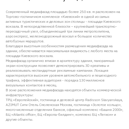
Современный медиафасад площадью более 250 кв. м расположен на
Торгово-гостиничном комплексе «Киевский» в одной из самых
активных туристических и деловых зон столицы - площади Киевского
вокзала. В непосредственной близости – крупнейший транспортно-
пересадочный узел, объединяющий три линии метрополитена,
аэроэкспресс, железнодорожный вокзал и большое количество
автобусных маршрутов.
Благодаря высотным особенностям размещения медиафасада на
здании, обеспечивается максимальная видимость с любого места на
площади Киевского вокзала.
Медиафасад органично вписан в архитектуру здания, панорамный
экран конструкции позволяет демонстрировать 3D креативы и
реализовывать нестандартные рекламные кампании. Локация
характеризуется высоким уровнем автомобильного и пешеходного
трафика, эффективная аудитория - порядка 130 миллионов
визуальных контактов в месяц.
В зоне расположения медиафасада находятся объекты коммерческой
инфраструктуры:
ТРЦ «Европейский», гостиница и деловой центр Radisson Slavyanskaya,
AZIMUT Сити Отель Смоленская Москва, гостиница «Золотое кольцо»,
многочисленные отделения банков, офисный комплекс «Башня 2000»,
БЦ «Atlantic office», БЦ «Европа-билдинг», комплекс БЦ «Легион» и
другие объекты.