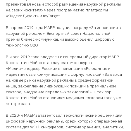
презентовал новый способ размещения наружной рекламы
на своих носителях через программатик-платформы
«Яндекс.Директ» и myTarget.
В апреле 2019 года МАЕР получил награду «За инновации в
наружной рекламе». Экспертный совет Национальной
премии бизнес-коммуникаций высоко оценил цифровую
технологию O2O.
В июле 2019 года владелец и генеральный директор MAEР
Константин Майор стал лауреатом конкурса
«Медиаменеджер России» в номинации «Рекламные и
маркетинговые коммуникации» с формулировкой «За выход
на новые рынки наружной рекламы в среднеформатной
нише, закрепление лидирующих позиций в премиальном
секторе, внедрение передовых технологий». С тех пор
Константин Майор становился медиаменеджером года уже
четыре раза.
В 2020-м MAEР запатентовал технологические решения для
цифровой наружной рекламы, среди которых операционная
система для Wi-Fi-снифферов, система хранения, аналитики,