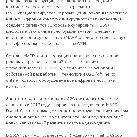
рекламных конструкций, став лидером по площади и
количеству носителей крупного формата.
MAEР специализируется на размещении рекламы в четырех
нишах: цифровые конструкции крупного (медиафасады) и
среднего сегментов (цифровые суперсайты — DSS),
цифровые рекламные конструкции внутри помещений,
крышные конструкции. Также МАЕР развивает собственную
сеть федеральных и региональных СМИ.
Сегодня MAEР один из ведущих операторов имиджевой
рекламы, предоставляющий клиентам расчёты
эффективности (GRP и OTS) в том числе на основании
собственной разработки — технологии О2О (offline-to-
online), которой оборудованы все цифровые носители
компании.
Запатентованная технология О2О появилась благодаря
созданию в 2017 году цифрового подразделения MAER
Digital. Она не только усиливает наружную рекламу показом
аналогичного контента в интернете, но и служит основой
новых направлений развития всего медиахолдинга.
В 2019 году МАЕР совместно с «Яндексом» и Mail.ru Group