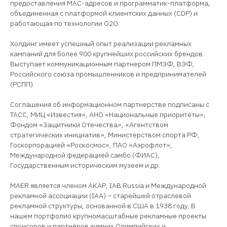
предоставления MAC-адресов и программатик-платформа,
объединенная с платформой клиентских данных (CDP) и
работающая по технологии O2O.
Холдинг имеет успешный опыт реализации рекламных
кампаний для более 900 крупнейших российских брендов.
Выступает коммуникационным партнером ПМЭФ, ВЭФ,
Российского союза промышленников и предпринимателей
(РСПП).
Соглашения об информационном партнерстве подписаны с
ТАСС, МИЦ «Известия», АНО «Национальные приоритеты»,
Фондом «Защитники Отечества», «Агентством
стратегических инициатив», Министерством спорта РФ,
Госкорпорацией «Роскосмос», ПАО «Аэрофлот»,
Международной федерацией самбо (ФИАС),
Государственным историческим музеем и др.
MAER является членом АКАР, IAB Russia и Международной
рекламной ассоциации (IAA) – старейшей отраслевой
рекламной структуры, основанной в США в 1938 году. В
нашем портфолио крупномасштабные рекламные проекты
спонсоров и партнёров зимних Олимпийских и