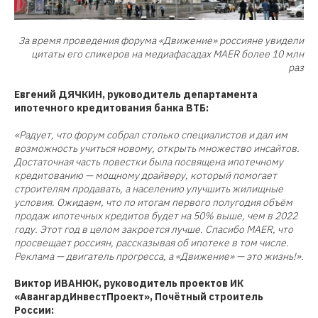
За время проведения форума «Движение» россияне увидели
цитаты его спикеров на медиафасадах MAER более 10 млн
раз
Евгений ДЯЧКИН, руководитель департамента
ипотечного кредитования банка ВТБ:
«Радует, что форум собрал столько специалистов и дал им
возможность учиться новому, открыть множество инсайтов.
Достаточная часть повестки была посвящена ипотечному
кредитованию — мощному драйверу, который помогает
строителям продавать, а населению улучшить жилищные
условия. Ожидаем, что по итогам первого полугодия объём
продаж ипотечных кредитов будет на 50% выше, чем в 2022
году. Этот год в целом закроется лучше. Спасибо MAER, что
просвещает россиян, рассказывая об ипотеке в том числе.
Реклама — двигатель прогресса, а «Движение» — это жизнь!».
Виктор ИВАНЮК, руководитель проектов ИК
«АвангардИнвестПроект», Почётный строитель
России: