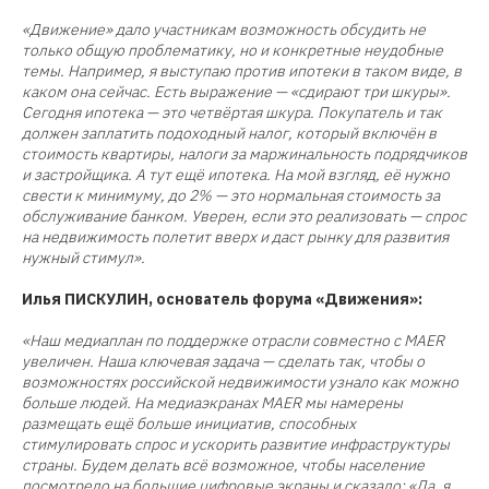
«Движение» дало участникам возможность обсудить не
только общую проблематику, но и конкретные неудобные
темы. Например, я выступаю против ипотеки в таком виде, в
каком она сейчас. Есть выражение — «сдирают три шкуры».
Сегодня ипотека — это четвёртая шкура. Покупатель и так
должен заплатить подоходный налог, который включён в
стоимость квартиры, налоги за маржинальность подрядчиков
и застройщика. А тут ещё ипотека. На мой взгляд, её нужно
свести к минимуму, до 2% — это нормальная стоимость за
обслуживание банком. Уверен, если это реализовать — спрос
на недвижимость полетит вверх и даст рынку для развития
нужный стимул».
Илья ПИСКУЛИН, основатель форума «Движения»:
«Наш медиаплан по поддержке отрасли совместно с MAER
увеличен. Наша ключевая задача — сделать так, чтобы о
возможностях российской недвижимости узнало как можно
больше людей. На медиаэкранах MAER мы намерены
размещать ещё больше инициатив, способных
стимулировать спрос и ускорить развитие инфраструктуры
страны. Будем делать всё возможное, чтобы население
посмотрело на большие цифровые экраны и сказало: «Да, я