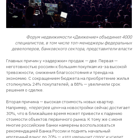
Форум недвижимости «Движение» объединил 4000
специалистов, в том числе топ-менеджеры федеральных
девелоперов, банковского сектора, представители власти
Главных причин у «задержки» продаж — две. Первая —
неготовностью россиян к большим покупкам из-за высокой
тревожности, снижения благосостояния и тренда на
экономию. С сокращением бюджета на приобретение жилья
столкнулись 24% покупателей, а 88% — увеличили срок
решения о сделке.
Вторая причина — высокая стоимость новых квартир.
Например,
«перегрев цен»
на новостройки сейчас достигает
30%, что в ближайшее время может привести к падению
стоимости объектов первичного рынка. К тому же c июня
многие российские банки намерены воспользоваться
рекомендацией Банка России и поднять начальный
ипотечный взнос до 20% —
«это уменьшит спрос и усилит