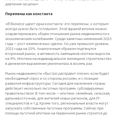
давление на цены»
.
Перемены как константа
«В бизнесе царит одна константа: это перемены, к которым
всегда нужно быть готовыми».
Этой фразой вполне можно
охарактеризовать общее отношение рынка недвижимости к
экономическим колебаниям. Среди заметных изменений 2023
года — рост ежемесячных сделок. Он уже превысил уровень
2021 года на 15%. Аналогичным образом подтянулся
вторичный рынок, а активность заёмщиков ипотеки выросла
на 9%. Ипотека на индивидуальное жилищное строительство
в денежном выражении увеличилась в восемь раз.
Рынок недвижимости
«быстро расправит плечи»
, если будет
необходимый спрос и со стороны россиян, и с позиции
развития инфраструктуры. Сегодня для населения страны
действует несколько льготных программ, субсидируемых
правительством. В том числе — ипотеки: семейная, сельская,
дальневосточная, для жителей новых регионов, для IT-
специалистов и т.д. Кроме того, региональные власти могут
запускать собственные льготные программы. Сейчас при
помощи льготной ипотеки на первичном рынке строится до