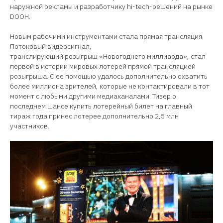
наружной рекламы и разработчику hi-tech-решений на рынке
DOOH.
Новым рабочими инструментами стала прямая трансляция.
Потоковый видеосигнал,
транслирующий розыгрыш «Новогоднего миллиарда», стал
первой в истории мировых лотерей прямой трансляцией
розыгрыша. С ее помощью удалось дополнительно охватить
более миллиона зрителей, которые не контактировали в тот
момент с любыми другими медиаканалами. Тизер о
последнем шансе купить лотерейный билет на главный
тираж года принес лотерее дополнительно 2,5 млн
участников.