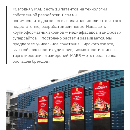
«Сегодня у MAER есть 18 патентов на технологии
собственной разработки. Если мы
понимаем, что для решения задач наших клиентов этого
недостаточно, разрабатываем новые. Наша сеть
крупноформатных экранов — медиафасадов и цифровых
суперсайтов — постоянно растет и развивается. Мы
предлагаем уникальное сочетания широкого охвата,
высокой лояльности аудитории, возможности точного
таргетирования и измерений. MAER — это новая точка
роста для брендов».