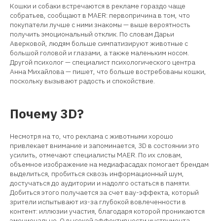
Кошки и собаки встречаются в рекламе гораздо чаще
собратьев, сообщают в MAER: первопричина в том, что
покупатели лучше с ними знакомы — выше вероятность
получить эмоциональный отклик. По словам Дарьи
Аверковой, людям больше симпатизируют животные с
большой головой и глазами, а также маленьким носом.
Другой психолог — специалист психологического центра
Анна Михайлова — пишет, что больше востребованы кошки,
поскольку вызывают радость и спокойствие.
Почему 3D?
Несмотря на то, что реклама с животными хорошо
привлекает внимание и запоминается, 3D в состоянии это
усилить, отмечают специалисты MAER. По их словам,
объемное изображение на медиафасадах помогает брендам
выделиться, пробиться сквозь информационный шум,
достучаться до аудитории и надолго остаться в памяти.
Добиться этого получается за счет вау-эффекта, который
зрители испытывают из-за глубокой вовлеченности в
контент: иллюзии участия, благодаря которой проникаются
эмоционально. О высокой эффективности инструмента