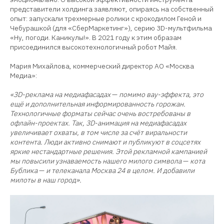
представители холдинга заявляют, опираясь на собственный
опыт: запускали трехмерные ролики с крокодилом Геной и
Чебурашкой (для «СберМаркетинг»), серию 3D-мультфильма
«Ну, погоди. Каникулы!». В 2021 году к этим образам
присоединился высокотехнологичный робот Майя.
Мария Михайлова, коммерческий директор АО «Москва
Медиа»:
«3D-реклама на медиафасадах
—
помимо вау-эффекта, это
ещё и дополнительная информированность горожан.
Технологичные форматы сейчас очень востребованы в
офлайн-проектах. Так, 3D-анимация на медиафасадах
увеличивает охваты, в том числе за счёт виральности
контента. Люди активно снимают и публикуют в соцсетях
яркие нестандартные решения. Этой рекламной кампанией
мы повысили узнаваемость нашего милого символа
—
кота
Бублика
—
и телеканала Москва 24 в целом. И добавили
милоты в наш город».