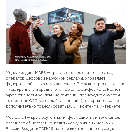
Медиахолдинг MAER — трендсеттер рекламного рынка,
оператор цифровой наружной рекламы. Управляет
федеральной сетью медиафасадов. В Москве представлен в
нише крупного и среднего, а также такси-формата. Расчет
эффективности рекламных кампаний происходит с учетом
технологии О2О (из офлайна в онлайн), которая позволяет
дополнительно транслировать DOOH-контент в интернете.
Москва 24 — круглосуточный информационный телеканал,
освещает общественно-политическую жизнь Москвы и
России. Входит в ТОП-15 московских телеканалов среди