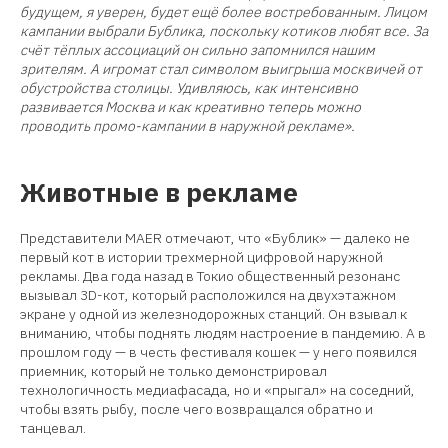
будущем, я уверен, будет ещё более востребованным. Лицом
кампании выбрали Бублика, поскольку котиков любят все. За
счёт тёплых ассоциаций он сильно запомнился нашим
зрителям. А игромат стал символом выигрыша москвичей от
обустройства столицы. Удивляюсь, как интенсивно
развивается Москва и как креативно теперь можно
проводить промо-кампании в наружной рекламе».
Животные в рекламе
Представители MAER отмечают, что «Бублик» — далеко не
первый кот в истории трехмерной цифровой наружной
рекламы. Два года назад в Токио общественный резонанс
вызывал 3D-кот, который расположился на двухэтажном
экране у одной из железнодорожных станций. Он взывал к
вниманию, чтобы поднять людям настроение в пандемию. А в
прошлом году — в честь фестиваля кошек — у него появился
приемник, который не только демонстрировал
технологичность медиафасада, но и «прыгал» на соседний,
чтобы взять рыбу, после чего возвращался обратно и
танцевал.