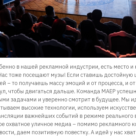
обенно в нашей рекламной индустрии, есть место и 
Нас тоже посещают музы! Если ставишь достойную 
ей – то получаешь массу эмоций и от процесса, и от
ул, чтобы двигаться дальше. Команда MАЕР успешн
ми задачами и уверенно смотрит в будущее. Мы ид
атываем высокие технологии, используем искусств
ансляции важнейших событий в режиме реального 
ое охватное уличное медиа – помимо рекламного к
ости, даем позитивную повестку. А идей у нас хват