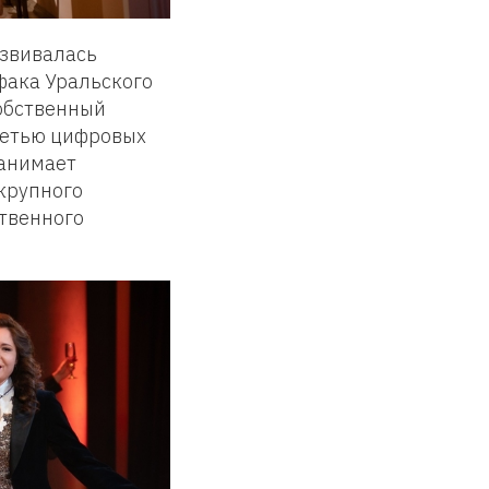
азвивалась
фака Уральского
обственный
сетью цифровых
Занимает
крупного
ственного