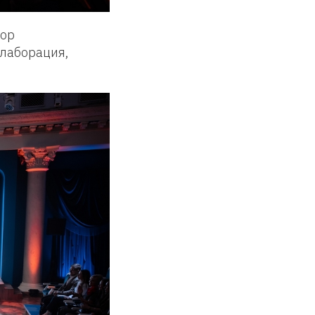
тор
ллаборация,