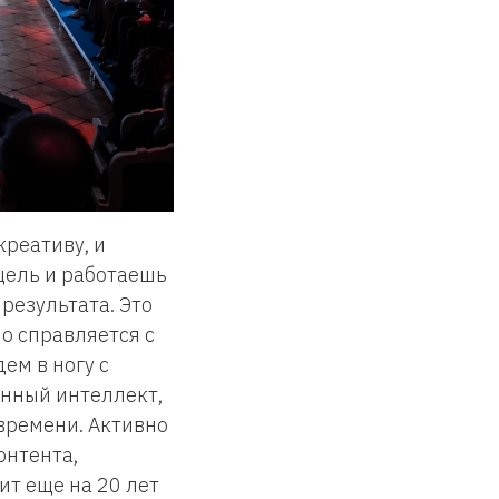
креативу, и
цель и работаешь
 результата. Это
о справляется с
ем в ногу с
енный интеллект,
времени. Активно
онтента,
ит еще на 20 лет