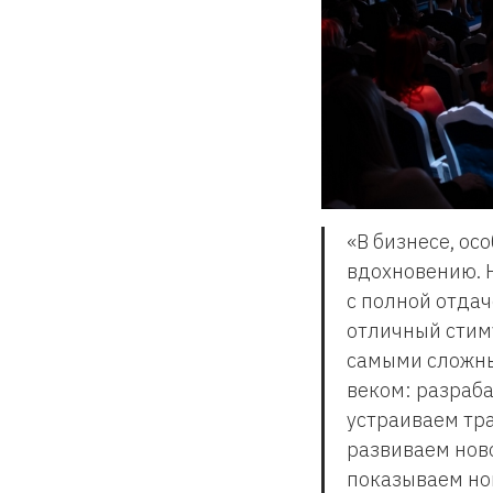
«В бизнесе, ос
вдохновению. 
с полной отдач
отличный стим
самыми сложны
веком: разраб
устраиваем тр
развиваем нов
показываем нов