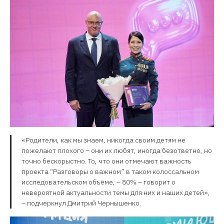
«Родители, как мы знаем, никогда своим детям не
пожелают плохого – они их любят, иногда безответно, но
точно бескорыстно. То, что они отмечают важность
проекта “Разговоры о важном” в таком колоссальном
исследовательском объёме, – 80% – говорит о
невероятной актуальности темы для них и наших детей»,
– подчеркнул Дмитрий Чернышенко.