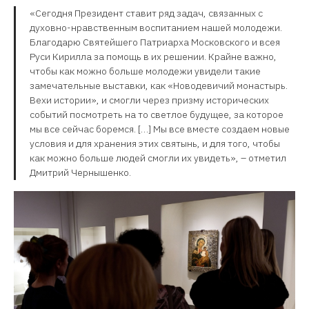
«Сегодня Президент ставит ряд задач, связанных с
духовно-нравственным воспитанием нашей молодежи.
Благодарю Святейшего Патриарха Московского и всея
Руси Кирилла за помощь в их решении. Крайне важно,
чтобы как можно больше молодежи увидели такие
замечательные выставки, как «Новодевичий монастырь.
Вехи истории», и смогли через призму исторических
событий посмотреть на то светлое будущее, за которое
мы все сейчас боремся. […] Мы все вместе создаем новые
условия и для хранения этих святынь, и для того, чтобы
как можно больше людей смогли их увидеть», – отметил
Дмитрий Чернышенко.