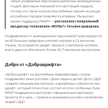
самые узнаваемые персонажи различных анимационных
студий. Для наших малышей это настоящий подарок,
потому что такое количества любимых героев на улицах
российских городов появляется впервые. Мы высоко
ценим поддержку МАЕР!» —
рассказала генеральный
продюсер телеканала «МУЛЬТ» Татьяна Цыварева.
Поздравления от анимационных персонажей транслируются
на 40 больших цифровых уличных экранах в 11 регионах
страны. За 10 дней их увидят свыше 6,2 миллиона человек,
всего удастся обеспечить более 42,7 миллиона просмотров.
Добро от «Доброшрифта»
«Доброшрифт» на крупнейших медиафасадах страны
поздравляет юных россиян с Днем защиты детей. Дети с ДЦП
создали специальные прописи, а дизайнеры собрали из них
шрифт, который полностью состоит из этих особенных букв.
МАЕР традиционно выступает официальным партнером
проекта. Его цель — привлечь внимание россиян к проблемам
людей с ДЦП.