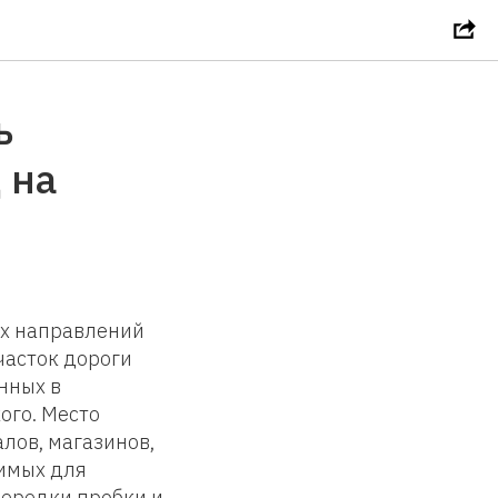
ь
 на
ых направлений
часток дороги
нных в
ого. Место
лов, магазинов,
димых для
нередки пробки и