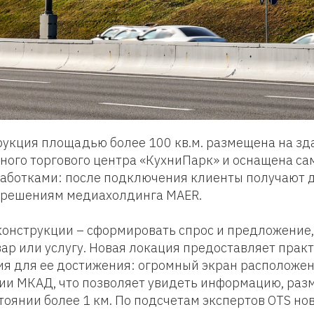
укция площадью более 100 кв.м. размещена на зд
ного торгового центра «КухниПарк» и оснащена с
аботками: после подключения клиенты получают д
 решениям медиахолдинга MAER.
онструкции – сформировать спрос и предложение,
вар или услугу. Новая локация предоставляет прак
ия для ее достижения: огромный экран расположе
нии МКАД, что позволяет увидеть информацию, ра
стоянии более 1 км. По подсчетам экспертов OTS но