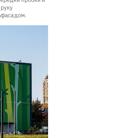
 руку
афасадом.