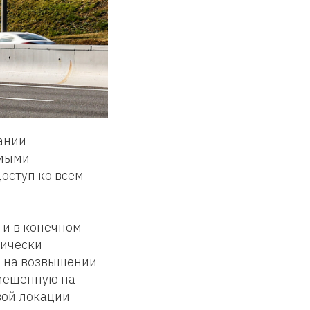
ании
амыми
оступ ко всем
 и в конечном
тически
н на возвышении
змещенную на
вой локации