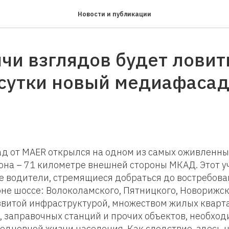
Новости и публикации
чи взглядов будет ловит
сутки новый медиафасад
д от MAER открылся на одном из самых оживленн
она – 71 километре внешней стороны МКАД. Этот у
 водители, стремящиеся добраться до востребова
не шоссе: Волоколамского, Пятницкого, Новорижск
звитой инфраструктурой, множеством жилых кварта
, заправочных станций и прочих объектов, необхо
едневной жизни населения. Как следствие, здесь 