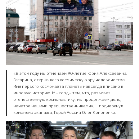
«В этом году мы отмечаем 90-летие Юрия Алексеевича
Гагарина, открывшего космическую эру человечества.
Имя первого космонавта планеты навсегда вписано в
мировую историю. Мы горды тем, что, развивая
отечественную космонавтику, мы продолжаем дело,
начатое нашими предшественниками», – подчеркнул
командир экипажа, Герой России Олег Кононенко.