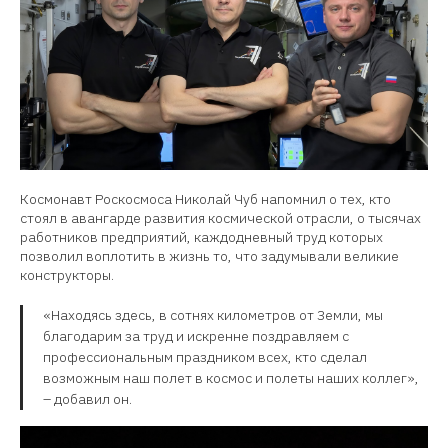
Космонавт Роскосмоса Николай Чуб напомнил о тех, кто
стоял в авангарде развития космической отрасли, о тысячах
работников предприятий, каждодневный труд которых
позволил воплотить в жизнь то, что задумывали великие
конструкторы.
«Находясь здесь, в сотнях километров от Земли, мы
благодарим за труд и искренне поздравляем с
профессиональным праздником всех, кто сделал
возможным наш полет в космос и полеты наших коллег»,
– добавил он.