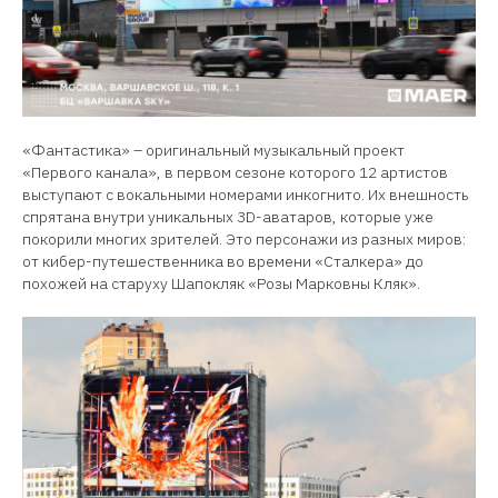
«Фантастика» – оригинальный музыкальный проект
«Первого канала», в первом сезоне которого 12 артистов
выступают с вокальными номерами инкогнито. Их внешность
спрятана внутри уникальных 3D-аватаров, которые уже
покорили многих зрителей. Это персонажи из разных миров:
от кибер-путешественника во времени «Сталкера» до
похожей на старуху Шапокляк «Розы Марковны Кляк».