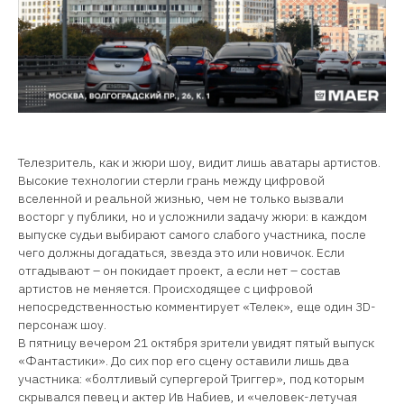
Телезритель, как и жюри шоу, видит лишь аватары артистов.
Высокие технологии стерли грань между цифровой
вселенной и реальной жизнью, чем не только вызвали
восторг у публики, но и усложнили задачу жюри: в каждом
выпуске судьи выбирают самого слабого участника, после
чего должны догадаться, звезда это или новичок. Если
отгадывают – он покидает проект, а если нет – состав
артистов не меняется. Происходящее с цифровой
непосредственностью комментирует «Телек», еще один 3D-
персонаж шоу.
В пятницу вечером 21 октября зрители увидят пятый выпуск
«Фантастики». До сих пор его сцену оставили лишь два
участника: «болтливый супергерой Триггер», под которым
скрывался певец и актер Ив Набиев, и «человек-летучая