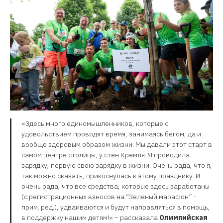
«Здесь много единомышленников, которые с
удовольствием проводят время, занимаясь бегом, да и
вообще здоровым образом жизни. Мы давали этот старт в
самом центре столицы, у стен Кремля. Я проводила
зарядку, первую свою зарядку в жизни. Очень рада, что я,
так можно сказать, прикоснулась к этому празднику. И
очень рада, что все средства, которые здесь заработаны
(с регистрационных взносов на “Зеленый марафон” -
прим. ред.), удваиваются и будут направляться в помощь,
в поддержку нашим детям!» – рассказала
Олимпийская