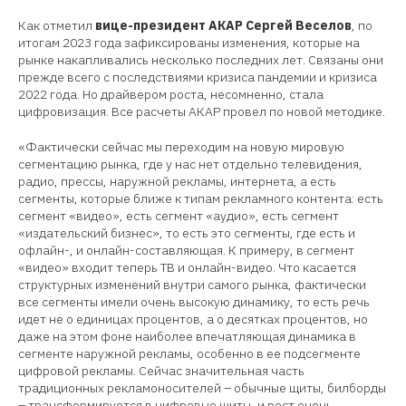
Как отметил
вице-президент АКАР Сергей Веселов
, по
итогам 2023 года зафиксированы изменения, которые на
рынке накапливались несколько последних лет. Связаны они
прежде всего с последствиями кризиса пандемии и кризиса
2022 года. Но драйвером роста, несомненно, стала
цифровизация. Все расчеты АКАР провел по новой методике.
«Фактически сейчас мы переходим на новую мировую
сегментацию рынка, где у нас нет отдельно телевидения,
радио, прессы, наружной рекламы, интернета, а есть
сегменты, которые ближе к типам рекламного контента: есть
сегмент «видео», есть сегмент «аудио», есть сегмент
«издательский бизнес», то есть это сегменты, где есть и
офлайн-, и онлайн-составляющая. К примеру, в сегмент
«видео» входит теперь ТВ и онлайн-видео. Что касается
структурных изменений внутри самого рынка, фактически
все сегменты имели очень высокую динамику, то есть речь
идет не о единицах процентов, а о десятках процентов, но
даже на этом фоне наиболее впечатляющая динамика в
сегменте наружной рекламы, особенно в ее подсегменте
цифровой рекламы. Сейчас значительная часть
традиционных рекламоносителей – обычные щиты, билборды
– трансформируется в цифровые щиты, и рост очень