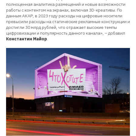
полноценная аналитика размещений и новые возможности
работы с контентом на экранах, включая 3D-креативы. По
данным АКАР, в 2023 году расходы на цифровые носители
превысили расходы на статические рекламные конструкции и
достигли 30 млрд рублей, что отражает высокие темпы
цифровизации и популярность данного канала», – добавил
Константин Майор
.