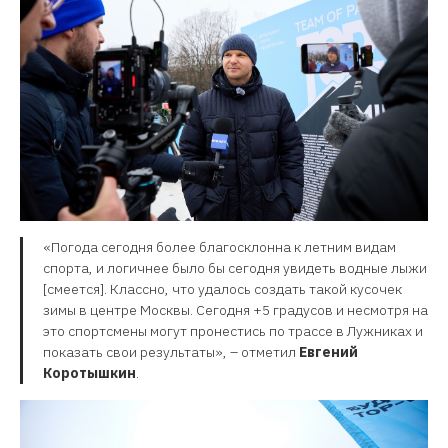
«Погода сегодня более благосклонна к летним видам
спорта, и логичнее было бы сегодня увидеть водные лыжи
[смеется]. Классно, что удалось создать такой кусочек
зимы в центре Москвы. Сегодня +5 градусов и несмотря на
это спортсмены могут пронестись по трассе в Лужниках и
показать свои результаты», – отметил
Евгений
Коротышкин
.