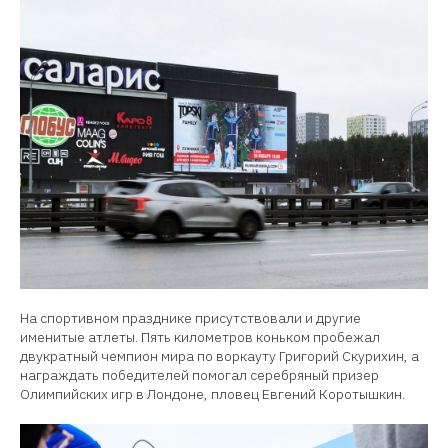
На спортивном празднике присутствовали и другие
именитые атлеты. Пять километров коньком пробежал
двукратный чемпион мира по воркауту Григорий Скурихин, а
награждать победителей помогал серебряный призер
Олимпийских игр в Лондоне, пловец Евгений Коротышкин.