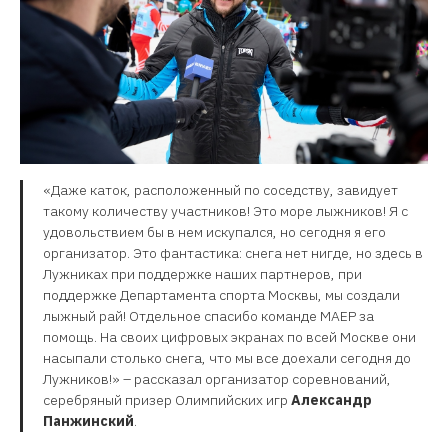
«Даже каток, расположенный по соседству, завидует
такому количеству участников! Это море лыжников! Я с
удовольствием бы в нем искупался, но сегодня я его
организатор. Это фантастика: снега нет нигде, но здесь в
Лужниках при поддержке наших партнеров, при
поддержке Департамента спорта Москвы, мы создали
лыжный рай! Отдельное спасибо команде МАЕР за
помощь. На своих цифровых экранах по всей Москве они
насыпали столько снега, что мы все доехали сегодня до
Лужников!» – рассказал организатор соревнований,
серебряный призер Олимпийских игр
Александр
Панжинский
.