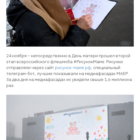
24 ноября – непосредственно в День матери прошел второй
этап всероссийского флешмоба #РисунокМаме. Рисунки
отправляли через сайт
рисунок-маме.рф
, специальный
телеграм-бот, лучшие показывали на медиафасадах МАЕР.
За два дня на медиафасадах их увидели свыше 1,6 миллиона
раз.