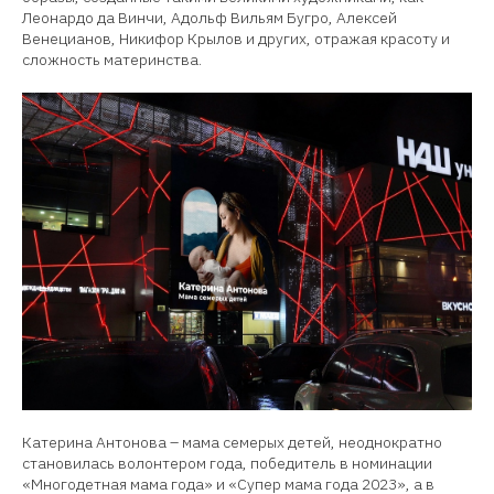
Леонардо да Винчи, Адольф Вильям Бугро, Алексей
Венецианов, Никифор Крылов и других, отражая красоту и
сложность материнства.
Катерина Антонова – мама семерых детей, неоднократно
становилась волонтером года, победитель в номинации
«Многодетная мама года» и «Супер мама года 2023», а в