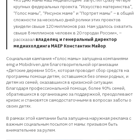
крупных федеральных проекта. “Искусство материнства”,
“Голос мамы”, “Рисунок маме” и “Портрет мамы” – в общей
сложности за несколько дней ролики этих проектов
увидели свыше 120 миллионов раз. Нам удалось охватить
свыше 8 миллионов человек в 20 городах России», –
рассказал
владелец и генеральный директор
медиахолдинга МАЕР Константин Майор
.
Социальная кампания «Голос мамы» запущена компаниями
emg и Mobidriven для благотворительной организации
«Детские деревни SOS», которая проводит сбор средств на
программы помощи детям, оставшимся без опеки родных, и
детям из семей, оказавшихся в кризисной ситуации.
Благодаря профессиональной помощи, более 90% семей,
обратившихся в организацию за поддержкой, преодолевают
кризис и становятся самодостаточными в вопросах заботы о
своих детях.
В рамках этой кампании была запущена наружная реклама с
важным социальным посылом от мамы: призывом быть
внимательнее за рулем.