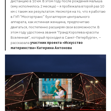
дистанцию в 10 км. В этом году после рождения малыша
(ему исполнилось 2 месяца) – я пробежала второй раз 10
км с таким же результатом. Несмотря на то, что я работаю
в ГУП “Мосгортранс” бухгалтером центрального
аппарата, как истинная женщина, предпочитаю
двигаться, постепенно расширяя свои возможности. В
этом году удостоена звания “Гранд Королева красоты
Вселенная”, который проходил в Санкт-Петербурге», –
рассказала
участник проекта «Искусство
материнства» Катерина Антонова
.