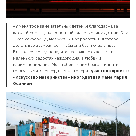
«У меня трое замечательных детей. Я благодарна за
каждый момент, проведенный рядом с моими детьми. Они
– мое сокровище, моя жизнь, моя радость. И я готова
делать все возможное, чтобы они были счастливы.
Благодаря им я узнала, что настоящее счастье – в
маленьких радостях каждого дня, в любви и
взаимопонимании. Моя любовь к ним безгранична, и я
горжусь ими всем сердцем!» – говорит
участник проекта
«Искусство материнства» многодетная мама Мария
Осинная
.