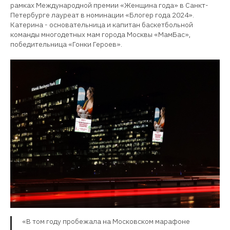
рамках Международной премии «Женщина года» в Санкт-
Петербурге лауреат в номинации «Блогер года 2024».
Катерина - основательница и капитан баскетбольной
команды многодетных мам города Москвы «МамБас»,
победительница «Гонки Героев».
«В том году пробежала на Московском марафоне