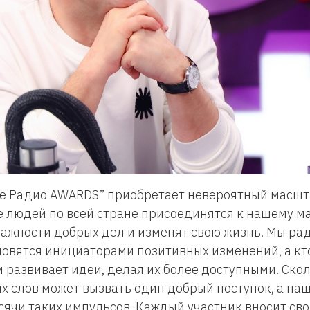
е Радио AWARDS” приобретает невероятный масштаб
е людей по всей стране присоединятся к нашему м
ажности добрых дел и изменят свою жизнь. Мы рад
новятся инициаторами позитивных изменений, а кт
 развивает идеи, делая их более доступными. Ско
х слов может вызвать один добрый поступок, а на
ячи таких импульсов. Каждый участник вносит сво