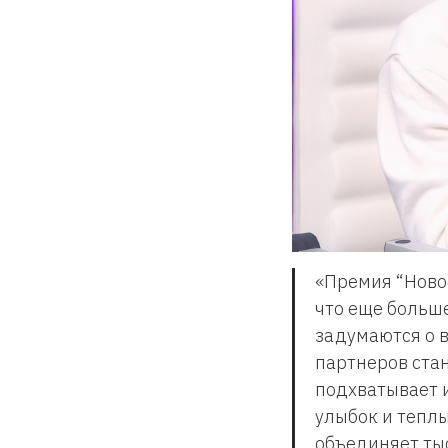
«Премия “Ново
что еще больш
задумаются о в
партнеров ста
подхватывает и
улыбок и теплы
объединяет тыс