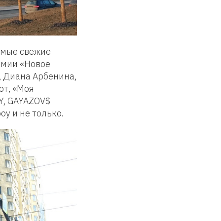
самые свежие
емии «Новое
, Диана Арбенина,
от, «Моя
Y, GAYAZOV$
boy и не только.