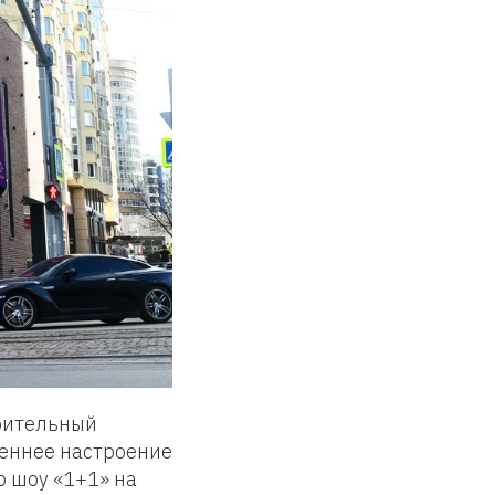
орительный
сеннее настроение
о шоу «1+1» на