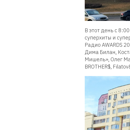
В этот день с 8:
суперхиты и суп
Радио AWARDS 202
Дима Билан, Кост
Мишель», Олег Ма
BROTHER$, Filatov&