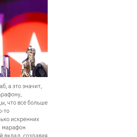
, а это значит,
арафону,
ы, что всё больше
о-то
лько искренних
ш марафон
й вклад, создавая