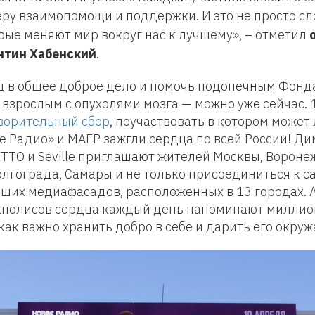
ру взаимопомощи и поддержки. И это не просто сл
рые меняют мир вокруг нас к лучшему», – отметил
нтин Хабенский
.
д в общее доброе дело и помочь подопечным Фонд
взрослым с опухолями мозга — можно уже сейчас. 
ворительный сбор
, поучаствовать в котором може
ое Радио» и МАЕР зажгли сердца по всей России! Ди
TTO и Seville приглашают жителей Москвы, Воронеж
олгограда, Самары и не только присоединиться к 
ших медиафасадов, расположенных в 13 городах. 
аполисов сердца каждый день напоминают миллио
как важно хранить добро в себе и дарить его окру