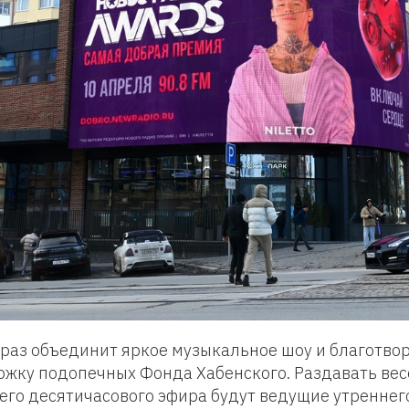
 раз объединит яркое музыкальное шоу и благотв
жку подопечных Фонда Хабенского. Раздавать ве
его десятичасового эфира будут ведущие утреннег