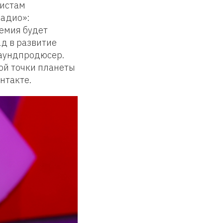
тистам
Радио»:
ремия будет
ад в развитие
саундпродюсер.
ой точки планеты
нтакте.