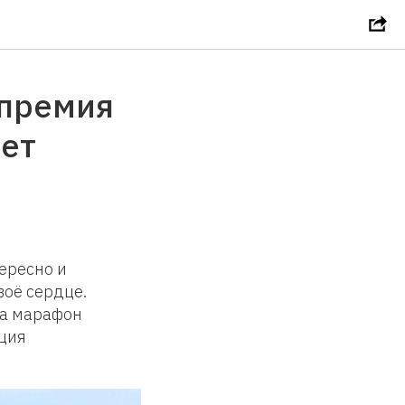
 премия
ет
ересно и
воё сердце.
 а марафон
ация