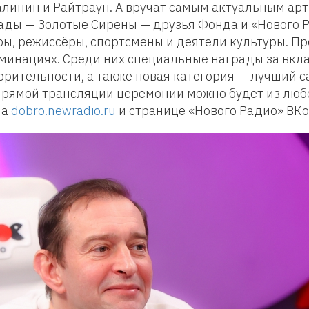
линин и Райтраун. А вручат самым актуальным ар
ады — Золотые Сирены — друзья Фонда и «Нового 
ы, режиссёры, спортсмены и деятели культуры. П
оминациях. Среди них специальные награды за вкл
орительности, а также новая категория — лучший 
прямой трансляции церемонии можно будет из люб
на
dobro.newradio.ru
и странице «Нового Радио» ВКо