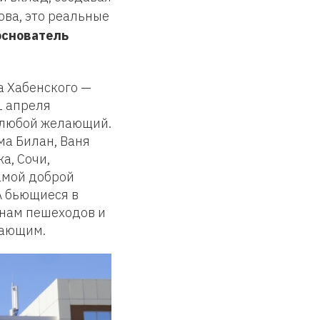
ова, это реальные
основатель
а Хабенского —
1 апреля
т любой желающий.
ма Билан, Ваня
а, Сочи,
самой доброй
А бьющиеся в
нам пешеходов и
жающим.