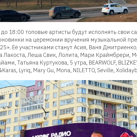
00 до 18:00 топовые артисты будут исполнять свои 
ерновинки на церемонии вручения музыкальной пр
5». Её участниками станут Асия, Ваня Дмитриенко
а Лакоста, Леша Свик, Лолита, Мари Краймбрери, М
йами, Татьяна Куртукова, 5 утра, BEARWOLF, BLIZKE
Karas, Lyriq, Mary Gu, Mona, NILETTO, Seville, Xoliday